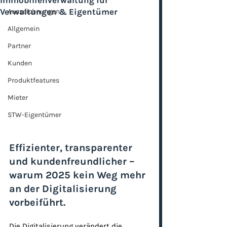
Immobilienverwaltung für
Verwaltungen & Eigentümer
Auszeichnungen
Allgemein
Partner
Kunden
Produktfeatures
Mieter
STW-Eigentümer
Effizienter, transparenter 
und kundenfreundlicher – 
warum 2025 kein Weg mehr 
an der Digitalisierung 
vorbeiführt.
Die Digitalisierung verändert die 