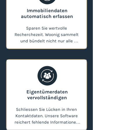
Grundstücke zu identifizieren, 
Immobiliendaten
bevor sie öffentlich angeboten 
automatisch erfassen
werden. 

Sparen Sie wertvolle 
Analysieren Sie ganze Gebiete, 
Recherchezeit. Woonig sammelt 
erkennen Sie 
und bündelt nicht nur alle 
Entwicklungspotenzial und 
relevanten Objektdaten 
kontaktieren Sie die Eigentümer 
automatisiert für Sie, sondern 
mit einem entscheidenden 
reichert auch fehlende 
Wissensvorsprung.
Informationen zu Eigentümern 
gezielt an. So schliessen Sie 
Lücken in Ihren Kontaktdaten und 
erreichen die richtigen 
Eigentümerdaten
Ansprechpartner auf direktem Weg
vervollständigen
Schliessen Sie Lücken in Ihren 
Kontaktdaten. Unsere Software 
reichert fehlende Informationen 
gezielt an, damit Sie die richtigen 