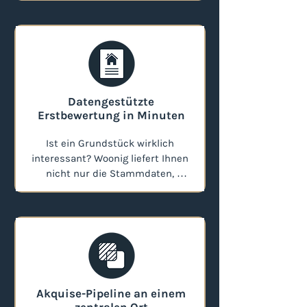
Ansprechpartner direkt erreichen.
Datengestützte
Erstbewertung in Minuten
Ist ein Grundstück wirklich 
interessant? Woonig liefert Ihnen 
nicht nur die Stammdaten, 
sondern bündelt auch 
Informationen zu Baurecht, 
Umgebungsfaktoren und 
Marktwerten. So können Sie eine 
schnelle, fundierte Erstbewertung 
vornehmen und Ihre Ressourcen 
nur auf die vielversprechendsten 
Akquise-Pipeline an einem
Projekte konzentrieren.