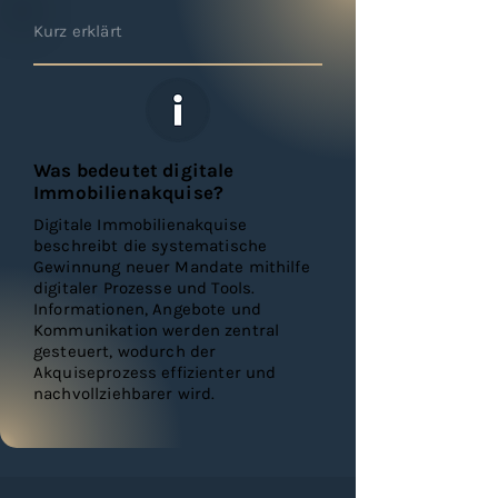
Kurz erklärt
Was bedeutet digitale
Immobilienakquise?
Digitale Immobilienakquise
beschreibt die systematische
Gewinnung neuer Mandate mithilfe
digitaler Prozesse und Tools.
Informationen, Angebote und
Kommunikation werden zentral
gesteuert, wodurch der
Akquiseprozess effizienter und
nachvollziehbarer wird.