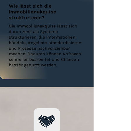
Wie lässt sich die
Immobilienakquise
strukturieren?
Die Immobilienakquise lässt sich
durch zentrale Systeme
strukturieren, die Informationen
bündeln, Angebote standardisieren
und Prozesse nachvollziehbar
machen. Dadurch können Anfragen
schneller bearbeitet und Chancen
besser genutzt werden.