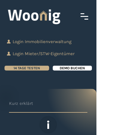
Login Immobilienverwaltung
Login Mieter/STW-Eigentümer
14 TAGE TESTEN
DEMO BUCHEN
Kurz erklärt