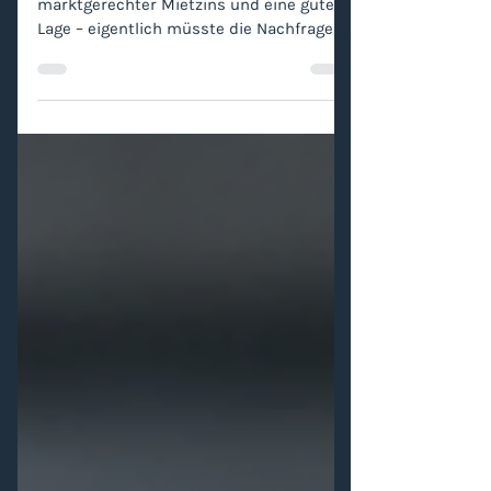
bringt
Eine attraktive Wohnung, ein
marktgerechter Mietzins und eine gute
Lage – eigentlich müsste die Nachfrage
damit gesichert sein. Trotzdem erhalten
manche Wohnungsinserate innert kurzer
Zeit zahlreiche passende Bewerbungen,
während vergleichbare Objekte kaum
Resonanz auslösen. Häufig entscheidet
die Präsentation darüber, ob
Interessentinnen und Interessenten
genauer hinschauen oder direkt zum
nächsten Angebot wechseln. Ein gutes
Inserat soll deshalb nicht möglichst
werblich kli