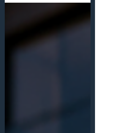
Immobilienbewirtschaftung. Exposés
erstellen, Besichtigungen koordinieren,
Interessenten verwalten und
Informationen innerhalb des Teams
abstimmen – oft verteilen sich diese
Aufgaben auf verschiedene Systeme, E-
Mails und Excel-Listen. Genau diese
Herausforderung wollte die Truvag AG
vereinfachen. Mit dem Verma