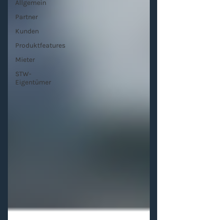
Allgemein
Partner
Kunden
Produktfeatures
Mieter
STW-
Eigentümer