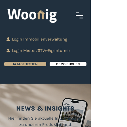
Login Immobilienverwaltung
Login Mieter/STW-Eigentümer
14 TAGE TESTEN
DEMO BUCHEN
NEWS & INSIGHTS
Hier finden Sie aktuelle Informationen
zu unseren Produkten und