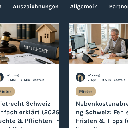
n
Auszeichnungen
Allgemein
Partne
Woonig
Woonig
5. Mai
2 Min. Lesezeit
7. Apr.
3 Min. Lesezeit
Mieter
Mieter
ietrecht Schweiz
Nebenkostenabr
infach erklärt (2026):
ng Schweiz: Fehle
echte & Pflichten im
Fristen & Tipps f