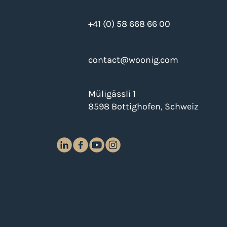
Dieser Beitrag erklärt
+41 (0) 58 668 66 00
verständlich, wie das
Mietverhältnis im Stockw
contact@woonig.com
Müligässli 1
8598 Bottighofen, Schweiz