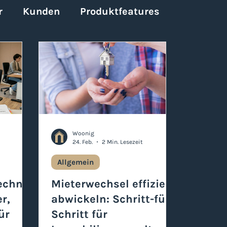
r
Kunden
Produktfeatures
Woonig
24. Feb.
2 Min. Lesezeit
Allgemein
echnu
Mieterwechsel effizient
r,
abwickeln: Schritt-für-
ür
Schritt für