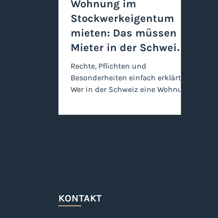
Wohnung im
Stockwerkeigentum
mieten: Das müssen
Mieter in der Schweiz
wissen
Rechte, Pflichten und
Besonderheiten einfach erklärt
Wer in der Schweiz eine Wohnung
mietet, die Teil einer
Stockwerkeigentümergemeinsch
aft (STWE) ist, fragt sich oft: Gilt
für mich etwas anderes als bei
einer „normalen“ Mietwohnung?
Die kurze Antwort lautet:
Grundsätzlich nein – aber es gibt
wichtige Besonderheiten , die
Mieter kennen sollten, um
KONTAKT
Konflikte zu vermeiden und ihre
Rechte richtig einzuordnen.