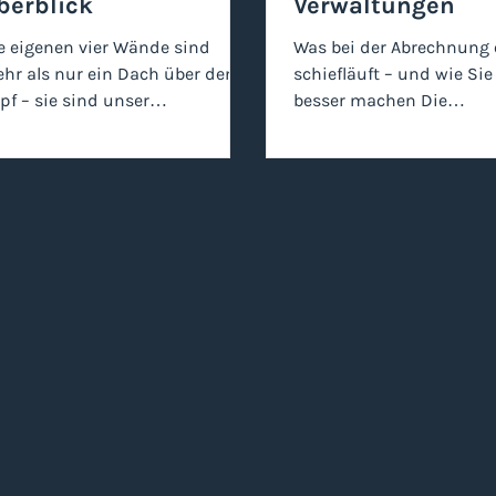
berblick
Verwaltungen
e eigenen vier Wände sind
Was bei der Abrechnung 
hr als nur ein Dach über dem
schiefläuft – und wie Sie
pf – sie sind unser
besser machen Die
ckzugsort. Doch beim Thema
Nebenkostenabrechnung
etzinsanpassungen oder
zu den häufigsten Ursac
benkostenabrechnungen
Rückfragen, Unsicherhei
hlen sich viele Mieterinnen und
Konflikte in der
eter unsicher. Was ist fair? Was
Immobilienverwaltung. F
t legal? In diesem Leitfaden
ist sie oft schwer nachvo
fahren Sie alles Wichtige zum
Für Verwaltungen bedeut
tuellen Mietrecht in der
einen hohen Aufwand – 
hweiz (Stand Mai 2026), damit
erhöhtes Risiko für Fehle
e Ihren nächsten Brief vom
hier sauber arbeitet, spa
rmieter entspannt öffnen
nur Zeit, sondern reduzi
nnen. 1. Referenzzinssatz 2026:
Rückfragen und stärkt d
hlen Sie zu viel Miete? Der
Vertrauen. Was ist eine
pothekar
Nebenkostenabrechnun