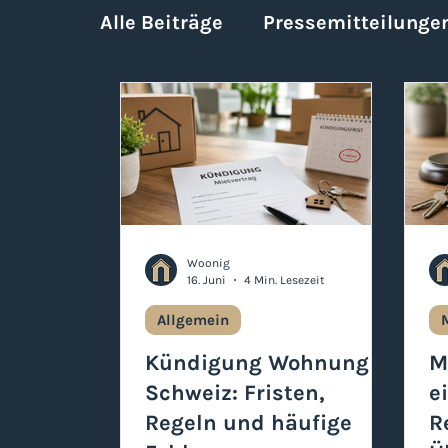
Alle Beiträge
Pressemitteilunge
Mieter
STW-Eigentümer
Woonig
16. Juni
4 Min. Lesezeit
Allgemein
Kündigung Wohnung
M
Schweiz: Fristen,
e
Regeln und häufige
R