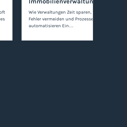
Immobilienverwaltung
en
oft
Wie Verwaltungen Zeit sparen,
 es
Fehler vermeiden und Prozesse
automatisieren Ein
 gehört
Mieterwechsel gehört zum Alltag
hen für
jeder Immobilienverwaltung. Und
ten und
doch ist genau dieser Prozess
einer der fehleranfälligsten,
ür Mieter
zeitintensivsten und
llziehbar.
organisatorisch
et sie
anspruchsvollsten Abläufe im
und ein
Verwaltungsjahr. Von der
r. Wer
Kündigung über die
rt nicht
Wiedervermietung bis zur
ert auch
Wohnungsabnahme greifen
as
zahlreiche administrative,
technische und kaufmännische
Schritte ineinander. Werden