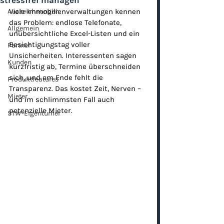
stressfrei managen
Auszeichnungen
Viele Immobilienverwaltungen kennen 
das Problem: endlose Telefonate, 
Allgemein
unübersichtliche Excel-Listen und ein 
Besichtigungstag voller 
Partner
Unsicherheiten. Interessenten sagen 
Kunden
kurzfristig ab, Termine überschneiden 
sich, und am Ende fehlt die 
Produktfeatures
Transparenz. Das kostet Zeit, Nerven – 
Mieter
und im schlimmsten Fall auch 
potenzielle Mieter.
STW-Eigentümer