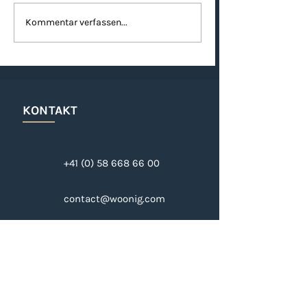
Neu: Woonig SmartSite
Mehr Effizienz 
Kommentar verfassen...
– Ihre
Vermietungspro
Immobilienprojekte
perfekt in Szene
gesetzt
KONTAKT
+41 (0) 58 668 66 00
contact@woonig.com
Müligässli 1
8598 Bottighofen, Schweiz