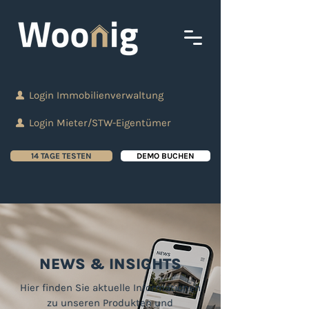
Login Immobilienverwaltung
Login Mieter/STW-Eigentümer
14 TAGE TESTEN
DEMO BUCHEN
NEWS & INSIGHTS
Hier finden Sie aktuelle Informationen
zu unseren Produkten und