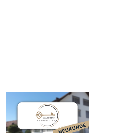
Versammlungen reduzieren, dank
Woonig. Das Erfassen der
Traktanden wird kinderleicht und
die Einladungen können
automatisiert verschickt werden.
Wir sehen nicht nur viele Vorteile
für uns mit der Nutzung von
Woonig, sondern sind auch davon
überzeugt, dass dies unseren
Stockwerkeigentümern einen
wahren Mehrwert bietet.”