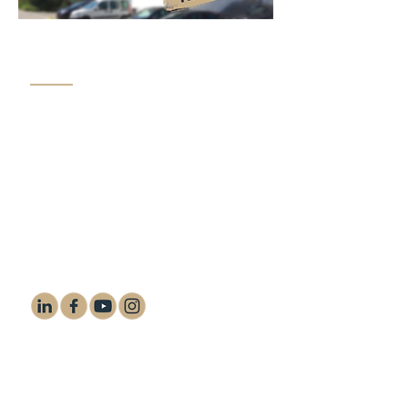
KONTAKT
+41 (0) 58 668 66 00
contact@woonig.com
Müligässli 1
8598 Bottighofen, Schweiz