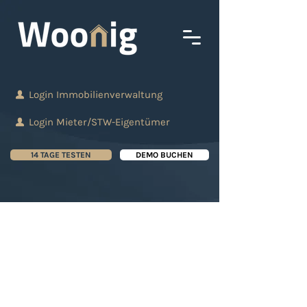
Login Immobilienverwaltung
Login Mieter/STW-Eigentümer
14 TAGE TESTEN
DEMO BUCHEN
Baltrusch Immobilien
führt STWE-
Versammlungen jetzt
mit Woonig durch